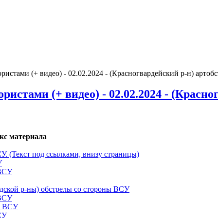
стами (+ видео) - 02.02.2024 - (Красногвардейский р-н) арто
стами (+ видео) - 02.02.2024 - (Красно
кс материала
СУ. (Текст под ссылками, внизу страницы)
У
 ВСУ
одской р-ны) обстрелы со стороны ВСУ
 ВСУ
ы ВСУ
СУ