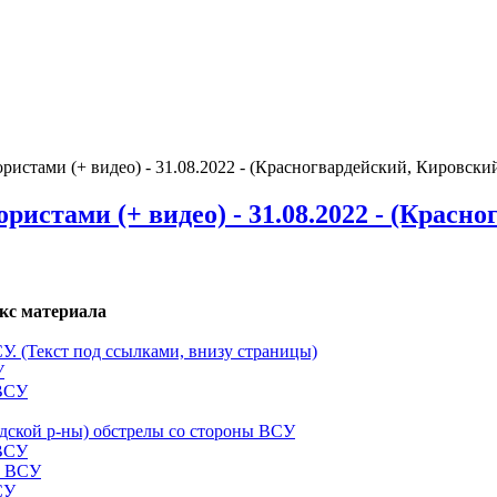
истами (+ видео) - 31.08.2022 - (Красногвардейский, Кировски
стами (+ видео) - 31.08.2022 - (Красно
кс материала
СУ. (Текст под ссылками, внизу страницы)
У
 ВСУ
одской р-ны) обстрелы со стороны ВСУ
 ВСУ
ы ВСУ
СУ