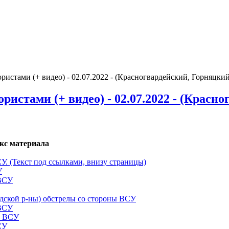
стами (+ видео) - 02.07.2022 - (Красногвардейский, Горняцки
стами (+ видео) - 02.07.2022 - (Красно
кс материала
СУ. (Текст под ссылками, внизу страницы)
У
 ВСУ
одской р-ны) обстрелы со стороны ВСУ
 ВСУ
ы ВСУ
СУ