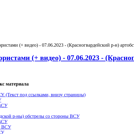
стами (+ видео) - 07.06.2023 - (Красногвардейский р-н) арто
стами (+ видео) - 07.06.2023 - (Красно
кс материала
СУ. (Текст под ссылками, внизу страницы)
У
 ВСУ
одской р-ны) обстрелы со стороны ВСУ
 ВСУ
ы ВСУ
СУ