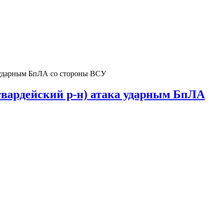
а ударным БпЛА со стороны ВСУ
огвардейский р-н) атака ударным БпЛА