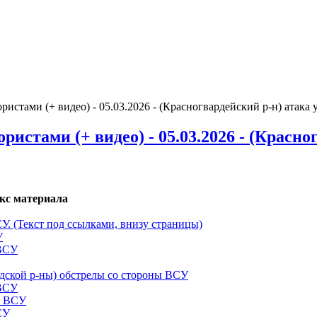
истами (+ видео) - 05.03.2026 - (Красногвардейский р-н) атак
стами (+ видео) - 05.03.2026 - (Красн
кс материала
СУ. (Текст под ссылками, внизу страницы)
У
 ВСУ
одской р-ны) обстрелы со стороны ВСУ
 ВСУ
ы ВСУ
СУ